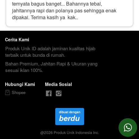
ternyata bagus banget... Bahannya tebal,  
jahitannya rapi dan polanya pas sehingga enak 
dipakai. Terima kasih ya  kak.. 
Cerita Kami
Produk Unik ID adalah jaminan kualitas hijab 
terbaik untuk bunda di rumah.
Bahan Premium, Jahitan Rapi & Ukuran yang 
sesuai iklan 100%.
Hubungi Kami
Media Sosial
Shopee
dibuat dengan
berdu
@
2026
Produk Unik Indonesia Inc.