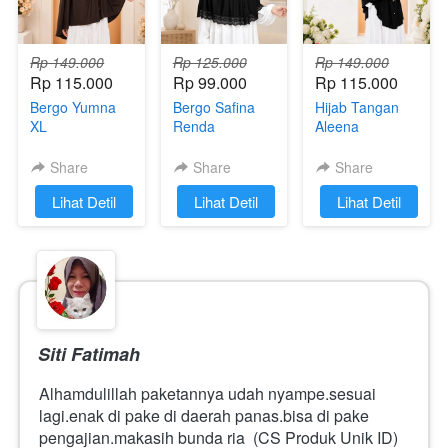
Rp 149.000
Rp 125.000
Rp 149.000
Rp 115.000
Rp 99.000
Rp 115.000
Bergo Yumna
Bergo Safina
Hijab Tangan
XL
Renda
Aleena
Share
Share
Share
`
Lihat Detil
`
Lihat Detil
`
Lihat Detil
Siti Fatimah
Alhamdulillah paketannya udah nyampe.sesuai 
lagi.enak di pake di daerah panas.bisa di pake  
pengajian.makasih bunda ria  (CS Produk Unik ID)